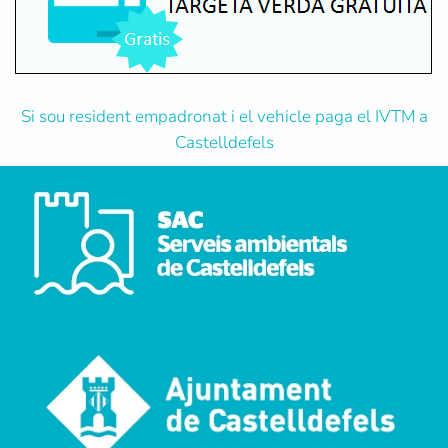
Si sou resident empadronat i el vehicle paga el IVTM a
Castelldefels